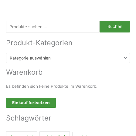
S
Suchen
u
Produkt-Kategorien
c
h
e
Kategorie auswählen
n
Warenkorb
n
a
Es befinden sich keine Produkte im Warenkorb.
c
h
Einkauf fortsetzen
:
Schlagwörter