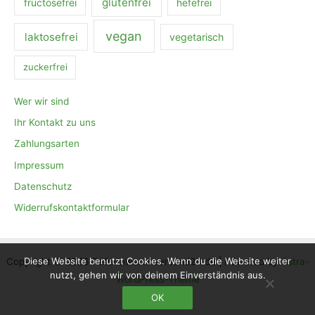
glutenfrei
fructosefrei
hefefrei
vegan
laktosefrei
vegetarisch
zuckerfrei
Wer wir sind
Ihr Kontakt zu uns
Zahlungsarten
Impressum
Datenschutz
Widerrufskontaktformular
Diese Website benutzt Cookies. Wenn du die Website weiter
Copyright © 2026 Reformwarenversand24.de | Powered by
Astra-
nutzt, gehen wir von deinem Einverständnis aus.
WordPress-Theme
OK