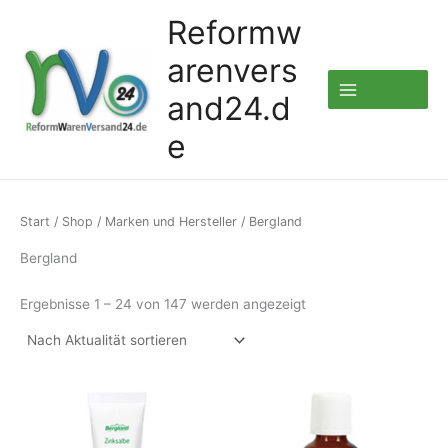
Zum
Reformw
Inhalt
arenvers
springen
and24.d
e
Start
/
Shop
/
Marken und Hersteller
/ Bergland
Bergland
Nach
Ergebnisse 1 – 24 von 147 werden angezeigt
Aktualität
sortiert