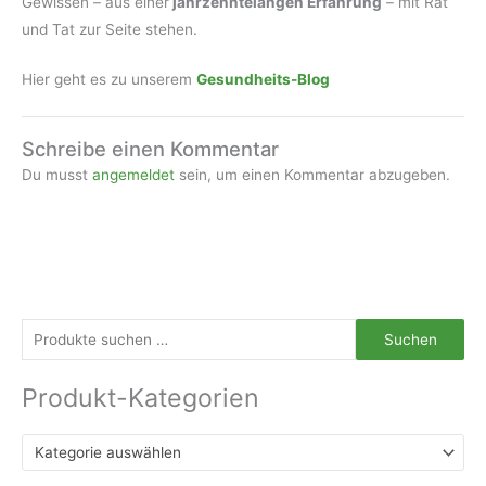
Gewissen – aus einer
jahrzehntelangen Erfahrung
– mit Rat
und Tat zur Seite stehen.
Hier geht es zu unserem
Gesundheits-
Blog
Schreibe einen Kommentar
Du musst
angemeldet
sein, um einen Kommentar abzugeben.
S
Suchen
u
Produkt-Kategorien
c
h
e
Kategorie auswählen
n