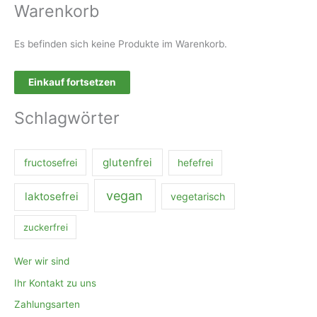
Warenkorb
n
a
Es befinden sich keine Produkte im Warenkorb.
c
h
Einkauf fortsetzen
:
Schlagwörter
glutenfrei
fructosefrei
hefefrei
vegan
laktosefrei
vegetarisch
zuckerfrei
Wer wir sind
Ihr Kontakt zu uns
Zahlungsarten