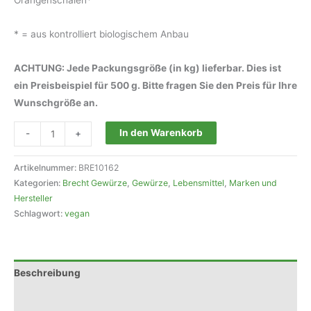
* = aus kontrolliert biologischem Anbau
ACHTUNG: Jede Packungsgröße (in kg) lieferbar. Dies ist
ein Preisbeispiel für 500 g. Bitte fragen Sie den Preis für Ihre
Wunschgröße an.
Brecht
In den Warenkorb
-
+
Orangenschalen
süss,
Artikelnummer:
BRE10162
geschnitten
Kategorien:
Brecht Gewürze
,
Gewürze
,
Lebensmittel
,
Marken und
-
Hersteller
Schlagwort:
vegan
Grosspackung
Menge
Beschreibung
Rezensionen (0)