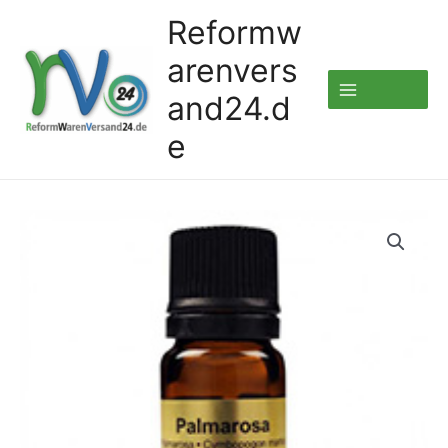
Zum
Reformw
Inhalt
arenvers
springen
and24.d
e