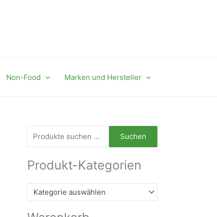
Non-Food
Marken und Hersteller
S
Suchen
u
c
Produkt-Kategorien
h
e
Kategorie auswählen
n