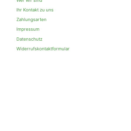
Wer wir sind
Ihr Kontakt zu uns
Zahlungsarten
Impressum
Datenschutz
Widerrufskontaktformular