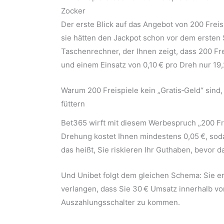
Zocker
Der erste Blick auf das Angebot von 200 Frei
sie hätten den Jackpot schon vor dem ersten S
Taschenrechner, der Ihnen zeigt, dass 200 Fr
und einem Einsatz von 0,10 € pro Dreh nur 19
Warum 200 Freispiele kein „Gratis‑Geld“ sind
füttern
Bet365 wirft mit diesem Werbespruch „200 Fre
Drehung kostet Ihnen mindestens 0,05 €, sodas
das heißt, Sie riskieren Ihr Guthaben, bevor d
Und Unibet folgt dem gleichen Schema: Sie er
verlangen, dass Sie 30 € Umsatz innerhalb v
Auszahlungsschalter zu kommen.