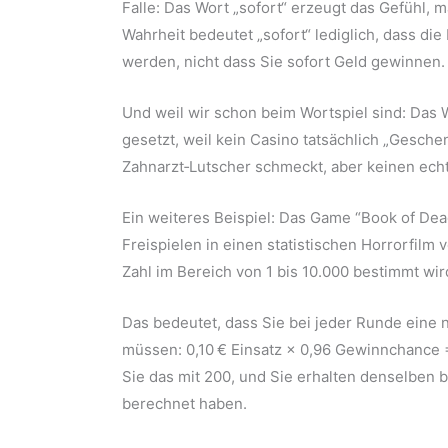
Falle: Das Wort „sofort“ erzeugt das Gefühl, 
Wahrheit bedeutet „sofort“ lediglich, dass die 
werden, nicht dass Sie sofort Geld gewinnen.
Und weil wir schon beim Wortspiel sind: Das W
gesetzt, weil kein Casino tatsächlich „Geschen
Zahnarzt‑Lutscher schmeckt, aber keinen ech
Ein weiteres Beispiel: Das Game “Book of Dead”
Freispielen in einen statistischen Horrorfilm 
Zahl im Bereich von 1 bis 10.000 bestimmt wir
Das bedeutet, dass Sie bei jeder Runde ein
müssen: 0,10 € Einsatz × 0,96 Gewinnchance =
Sie das mit 200, und Sie erhalten denselben 
berechnet haben.