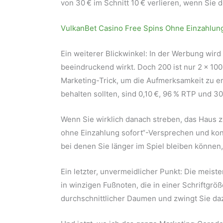
von 30 € im Schnitt 10 € verlieren, wenn Sie
VulkanBet Casino Free Spins Ohne Einzahlung 
Ein weiterer Blickwinkel: In der Werbung wird
beeindruckend wirkt. Doch 200 ist nur 2 × 100,
Marketing-Trick, um die Aufmerksamkeit zu er
behalten sollten, sind 0,10 €, 96 % RTP und 3
Wenn Sie wirklich danach streben, das Haus zu
ohne Einzahlung sofort“-Versprechen und konzen
bei denen Sie länger im Spiel bleiben können,
Ein letzter, unvermeidlicher Punkt: Die meis
in winzigen Fußnoten, die in einer Schriftgröße
durchschnittlicher Daumen und zwingt Sie daz