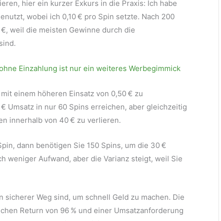
eren, hier ein kurzer Exkurs in die Praxis: Ich habe
enutzt, wobei ich 0,10 € pro Spin setzte. Nach 200
 €, weil die meisten Gewinne durch die
ind.
ohne Einzahlung ist nur ein weiteres Werbegimmick
 mit einem höheren Einsatz von 0,50 € zu
€ Umsatz in nur 60 Spins erreichen, aber gleichzeitig
en innerhalb von 40 € zu verlieren.
Spin, dann benötigen Sie 150 Spins, um die 30 €
h weniger Aufwand, aber die Varianz steigt, weil Sie
in sicherer Weg sind, um schnell Geld zu machen. Die
tlichen Return von 96 % und einer Umsatzanforderung