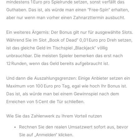
mindestens 1 Euro pro Spielrunde setzen, sonst verfällt das
Guthaben. Das ist, als würde man einen “Free‑Spin” erhalten,
aber nur wenn man vorher einen Zahnarzttermin ausbucht.
Ein weiteres Ärgernis: Der Bonus gilt nur für ausgewählte Slots.
Während Sie im Slot „Book of Dead“ 0,01 Euro pro Dreh setzen,
ist das gleiche Geld im Tischspiel „Blackjack“ völlig
unbrauchbar. Die meisten Spieler bemerken das erst nach
12 Runden, wenn das Geld bereits aufgebraucht ist.
Und dann die Auszahlungsgrenzen: Einige Anbieter setzen ein
Maximum von 100 Euro pro Tag, egal wie hoch Ihr Bonus ist.
Das ist, als würde man bei einem Gewinnspiel nach dem
Erreichen von 5 Cent die Tür schließen.
Wie Sie das Zahlenwerk zu Ihrem Vorteil nutzen
Rechnen Sie den realen Umsatzwert sofort aus, bevor
Sie auf „Anmelden“ klicken.