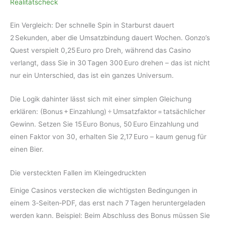
Realitätscheck
Ein Vergleich: Der schnelle Spin in Starburst dauert
2 Sekunden, aber die Umsatzbindung dauert Wochen. Gonzo’s
Quest verspielt 0,25 Euro pro Dreh, während das Casino
verlangt, dass Sie in 30 Tagen 300 Euro drehen – das ist nicht
nur ein Unterschied, das ist ein ganzes Universum.
Die Logik dahinter lässt sich mit einer simplen Gleichung
erklären: (Bonus + Einzahlung) ÷ Umsatzfaktor = tatsächlicher
Gewinn. Setzen Sie 15 Euro Bonus, 50 Euro Einzahlung und
einen Faktor von 30, erhalten Sie 2,17 Euro – kaum genug für
einen Bier.
Die versteckten Fallen im Kleingedruckten
Einige Casinos verstecken die wichtigsten Bedingungen in
einem 3‑Seiten‑PDF, das erst nach 7 Tagen heruntergeladen
werden kann. Beispiel: Beim Abschluss des Bonus müssen Sie