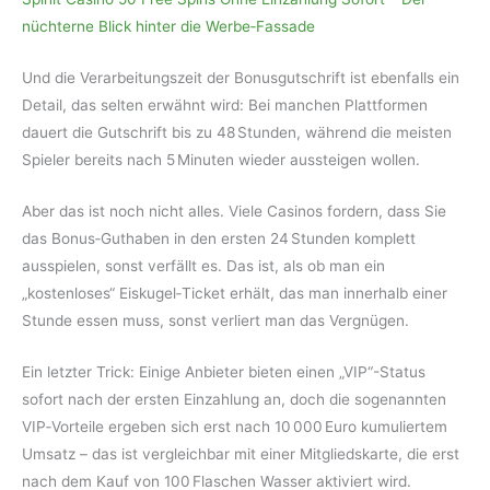
nüchterne Blick hinter die Werbe‑Fassade
Und die Verarbeitungszeit der Bonusgutschrift ist ebenfalls ein
Detail, das selten erwähnt wird: Bei manchen Plattformen
dauert die Gutschrift bis zu 48 Stunden, während die meisten
Spieler bereits nach 5 Minuten wieder aussteigen wollen.
Aber das ist noch nicht alles. Viele Casinos fordern, dass Sie
das Bonus‑Guthaben in den ersten 24 Stunden komplett
ausspielen, sonst verfällt es. Das ist, als ob man ein
„kostenloses“ Eiskugel‑Ticket erhält, das man innerhalb einer
Stunde essen muss, sonst verliert man das Vergnügen.
Ein letzter Trick: Einige Anbieter bieten einen „VIP“-Status
sofort nach der ersten Einzahlung an, doch die sogenannten
VIP‑Vorteile ergeben sich erst nach 10 000 Euro kumuliertem
Umsatz – das ist vergleichbar mit einer Mitgliedskarte, die erst
nach dem Kauf von 100 Flaschen Wasser aktiviert wird.