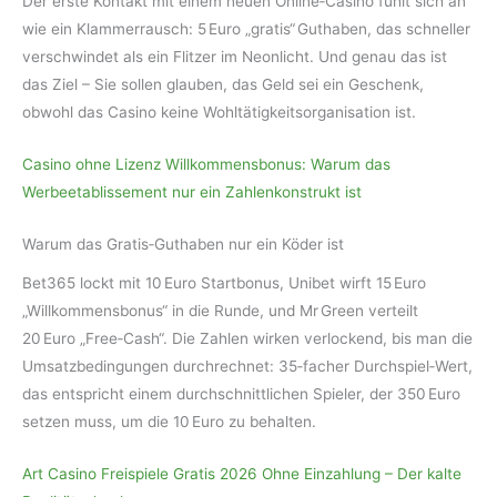
Der erste Kontakt mit einem neuen Online‑Casino fühlt sich an
wie ein Klammerrausch: 5 Euro „gratis“ Guthaben, das schneller
verschwindet als ein Flitzer im Neonlicht. Und genau das ist
das Ziel – Sie sollen glauben, das Geld sei ein Geschenk,
obwohl das Casino keine Wohltätigkeitsorganisation ist.
Casino ohne Lizenz Willkommensbonus: Warum das
Werbeetablissement nur ein Zahlenkonstrukt ist
Warum das Gratis‑Guthaben nur ein Köder ist
Bet365 lockt mit 10 Euro Startbonus, Unibet wirft 15 Euro
„Willkommensbonus“ in die Runde, und Mr Green verteilt
20 Euro „Free‑Cash“. Die Zahlen wirken verlockend, bis man die
Umsatzbedingungen durchrechnet: 35‑facher Durchspiel‑Wert,
das entspricht einem durchschnittlichen Spieler, der 350 Euro
setzen muss, um die 10 Euro zu behalten.
Art Casino Freispiele Gratis 2026 Ohne Einzahlung – Der kalte