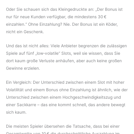
Oder Sie schauen sich das Kleingedruckte an: „Der Bonus ist
nur für neue Kunden verfügbar, die mindestens 30 €
einzahlen.“ Ohne Einzahlung? Nie. Der Bonus ist ein Köder,
nicht ein Geschenk.
Und das ist nicht alles: Viele Anbieter begrenzen die zulässigen
Spiele auf fünf „low‑volatile“ Slots, weil sie wissen, dass Sie
dort kaum große Verluste anhäufen, aber auch keine großen
Gewinne erzielen.
Ein Vergleich: Der Unterschied zwischen einem Slot mit hoher
Volatilität und einem Bonus ohne Einzahlung ist ähnlich, wie der
Unterschied zwischen einem Hochgeschwindigkeitszug und
einer Sackkarre – das eine kommt schnell, das andere bewegt
sich kaum.
Die meisten Spieler übersehen die Tatsache, dass bei einer
Gesamtwette von 10 € die durchschnittliche Auszahlung im