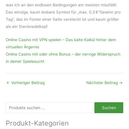
was ich an den endlosen Bedingungen am meisten missfällt:
Das winzige, kaum lesbare Symbol für „max. 0,5 €“Gewinn pro
Tag“, das im Footer einer Seite versteckt ist und kaum größer
als ein Stecknadelkopf.
Online Casino mit VPN spielen – Das kalte Kalkül hinter dem
virtuellen Ärgernis
Online Casino mit oder ohne Bonus – der nervige Widerspruch
in deiner Spielesucht
←
Vorheriger Beitrag
Nächster Beitrag
→
S
Suchen
u
Produkt-Kategorien
c
h