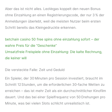
Aber das ist nicht alles. LeoVegas koppelt den neuen Bonus
ohne Einzahlung an einen Registrierungscode, der nur 3 % der
Anmeldungen überlebt, weil die meisten Nutzer beim ersten
Schritt bereits das Kleingedruckte erkennen.
betchain casino 50 free spins ohne einzahlung sofort – der
wahre Preis für die “Geschenke”
Umsatzfreie Freispiele ohne Einzahlung: Die kalte Rechnung,
die keiner will
Die versteckte Falle: Zeit und Geduld
Ein Spieler, der 30 Minuten pro Session investiert, braucht im
Schnitt 12 Stunden, um die erforderlichen 30‑fache Wetten zu
erreichen – das ist mehr Zeit als ein durchschnittlicher Kinofilm
dauert. Und das bei einer Spielfrequenz von 50 Drehungen pro
Minute, was bei vielen Slots schlicht unrealistisch ist.