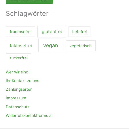
:
Schlagwörter
glutenfrei
fructosefrei
hefefrei
vegan
laktosefrei
vegetarisch
zuckerfrei
Wer wir sind
Ihr Kontakt zu uns
Zahlungsarten
Impressum
Datenschutz
Widerrufskontaktformular