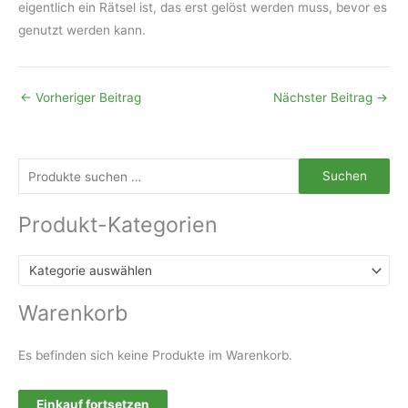
eigentlich ein Rätsel ist, das erst gelöst werden muss, bevor es
genutzt werden kann.
←
Vorheriger Beitrag
Nächster Beitrag
→
S
Suchen
u
Produkt-Kategorien
c
h
e
Kategorie auswählen
n
Warenkorb
n
a
Es befinden sich keine Produkte im Warenkorb.
c
h
Einkauf fortsetzen