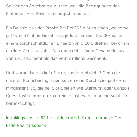
Spieler das Angebot nie nutzen, weil die Bedingungen das
Einfangen von Gewinn unmöglich machen.
Ein Beispiel aus der Praxis: Bei Bet365 gibt es einen „welcome
gift“ von 5 € ohne Einzahlung, jedoch müssen Sie 30­‑mal mit
einem durchschnittlichen Einsatz von 0,20 € drehen, bevor ein
einziger Cent auszahlt. Das entspricht einem Gesamteinsatz
von 6 €, also mehr als das vermeintliche Geschenk.
Und warum ist das kein Fehler, sondern Absicht? Denn die
meisten Bonusbedingungen setzen eine Durchspielquote von
mindestens 35, die bei Slot‑Spielen wie Starburst oder Gonzo’s
Quest fast unmöglich zu erreichen ist, wenn man die Volatilität
berücksichtigt.
lottokings casino 50 freispiele gratis bei registrierung – Der
kalte Realitätscheck