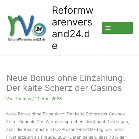
Zum
Reformw
Inhalt
arenvers
springen
and24.d
e
Neue Bonus ohne Einzahlung:
Der kalte Scherz der Casinos
Von
Thomas
/
21. April 2026
Neue Bonus ohne Einzahlung: Der kalte Scherz der Casinos
Erster Schock: Das Werbeversprechen klingt nach Geldregen,
aber die Realität ist ein 0,3‑Prozent‑Rendite‑Gag, der mehr
Frust erzeugt als Freude. 2024‑Daten zeigen, dass 73 % der