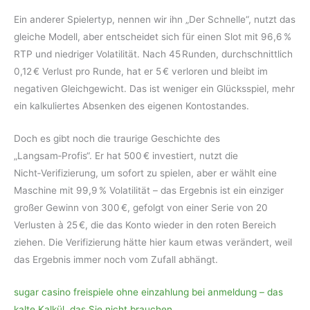
Ein anderer Spielertyp, nennen wir ihn „Der Schnelle“, nutzt das
gleiche Modell, aber entscheidet sich für einen Slot mit 96,6 %
RTP und niedriger Volatilität. Nach 45 Runden, durchschnittlich
0,12 € Verlust pro Runde, hat er 5 € verloren und bleibt im
negativen Gleichgewicht. Das ist weniger ein Glücksspiel, mehr
ein kalkuliertes Absenken des eigenen Kontostandes.
Doch es gibt noch die traurige Geschichte des
„Langsam‑Profis“. Er hat 500 € investiert, nutzt die
Nicht‑Verifizierung, um sofort zu spielen, aber er wählt eine
Maschine mit 99,9 % Volatilität – das Ergebnis ist ein einziger
großer Gewinn von 300 €, gefolgt von einer Serie von 20
Verlusten à 25 €, die das Konto wieder in den roten Bereich
ziehen. Die Verifizierung hätte hier kaum etwas verändert, weil
das Ergebnis immer noch vom Zufall abhängt.
sugar casino freispiele ohne einzahlung bei anmeldung – das
kalte Kalkül, das Sie nicht brauchen