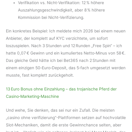
Verifikation vs. Nicht‑Verifikation: 12 % höhere
Auszahlungsgeschwindigkeit, aber 8 % höhere
Kommission bei Nicht‑Verifizierung.
Ein konkretes Beispiel: Ich meldete mich 2026 bei einem neuen
Anbieter, der komplett auf KYC verzichtete, um sofort
loszuspielen. Nach 3 Stunden und 12 Runden „Free Spin“ – ich
hatte 0,07 € Gewinn und ein kumuliertes Netto‑Minus von 58 €.
Das gleiche Geld hätte ich bei Bet365 nach 2 Stunden mit
einem einzigen 50‑Euro‑Deposit, das 5‑fach umgesetzt werden
musste, fast komplett zurückgeholt.
13 Euro Bonus ohne Einzahlung – das trojanische Pferd der
Casino‑Marketing‑Maschine
Und wehe, Sie denken, das sei nur ein Zufall. Die meisten
„casino ohne verifizierung“-Plattformen setzen auf hochvolatile
Slot‑Mechaniken, damit die erste Gewinnchance selten, aber