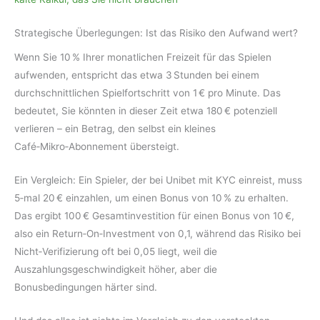
Strategische Überlegungen: Ist das Risiko den Aufwand wert?
Wenn Sie 10 % Ihrer monatlichen Freizeit für das Spielen
aufwenden, entspricht das etwa 3 Stunden bei einem
durchschnittlichen Spielfortschritt von 1 € pro Minute. Das
bedeutet, Sie könnten in dieser Zeit etwa 180 € potenziell
verlieren – ein Betrag, den selbst ein kleines
Café‑Mikro‑Abonnement übersteigt.
Ein Vergleich: Ein Spieler, der bei Unibet mit KYC einreist, muss
5‑mal 20 € einzahlen, um einen Bonus von 10 % zu erhalten.
Das ergibt 100 € Gesamtinvestition für einen Bonus von 10 €,
also ein Return‑On‑Investment von 0,1, während das Risiko bei
Nicht‑Verifizierung oft bei 0,05 liegt, weil die
Auszahlungsgeschwindigkeit höher, aber die
Bonusbedingungen härter sind.