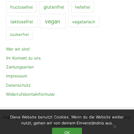
glutenfrei
fructosefrei
hefefrei
vegan
laktosefrei
vegetarisch
zuckerfrei
Wer wir sind
Ihr Kontakt zu uns
Zahlungsarten
Impressum
Datenschutz
Widerrufskontaktformular
Diese Website benutzt Cookies. Wenn du die Website weiter
Copyright © 2026 Reformwarenversand24.de | Powered by
Astra-
nutzt, gehen wir von deinem Einverständnis aus.
WordPress-Theme
OK