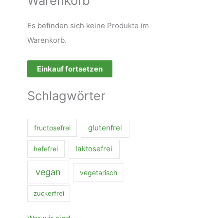
Warenkorb
n
a
Es befinden sich keine Produkte im
c
Warenkorb.
h
:
Einkauf fortsetzen
Schlagwörter
glutenfrei
fructosefrei
laktosefrei
hefefrei
vegan
vegetarisch
zuckerfrei