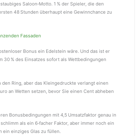
n staubiges Saloon‑Motto. 1 % der Spieler, die den
 ersten 48 Stunden überhaupt eine Gewinnchance zu
glänzenden Fassaden
kostenloser Bonus ein Edelstein wäre. Und das ist er
dem 30 % des Einsatzes sofort als Wettbedingungen
n den Ring, aber das Kleingedruckte verlangt einen
Euro an Wetten setzen, bevor Sie einen Cent abheben
 deren Bonusbedingungen mit 4,5 Umsatzfaktor genau in
r schlimm als ein 6‑facher Faktor, aber immer noch ein
 ein einziges Glas zu füllen.