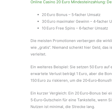
Online Casino 20 Euro Mindesteinzahlung: Der
20 Euro Bonus – 5‑facher Umsatz
30 Euro maximaler Gewinn – 4‑facher 
10 Euro Free Spins – 6‑facher Umsatz
Die meisten Promotionen verbergen die wirkl
wie „gratis“. Niemand schenkt hier Geld, das 
verleitet.
Ein weiteres Beispiel: Sie setzen 50 Euro auf 
erwartete Verlust beträgt 1 Euro, aber die 
150 Euro zu riskieren, um die 20‑Euro‑Bonusfr
Ein kurzer Vergleich: Ein 20 Euro‑Bonus bei e
5‑Euro‑Gutschein für eine Tankstelle, wenn 
Nutzen ist minimal, die Strecke lang.