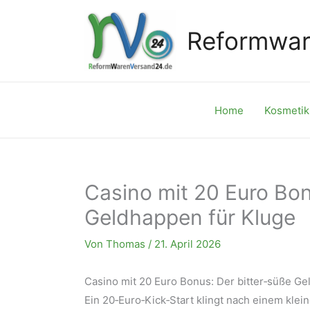
Zum
Inhalt
Reformwar
springen
Home
Kosmetik
Casino mit 20 Euro Bon
Geldhappen für Kluge
Von
Thomas
/
21. April 2026
Casino mit 20 Euro Bonus: Der bitter‑süße Ge
Ein 20‑Euro‑Kick‑Start klingt nach einem kle