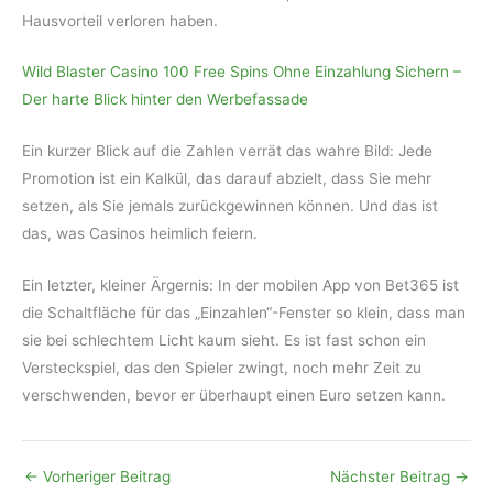
Hausvorteil verloren haben.
Wild Blaster Casino 100 Free Spins Ohne Einzahlung Sichern –
Der harte Blick hinter den Werbefassade
Ein kurzer Blick auf die Zahlen verrät das wahre Bild: Jede
Promotion ist ein Kalkül, das darauf abzielt, dass Sie mehr
setzen, als Sie jemals zurückgewinnen können. Und das ist
das, was Casinos heimlich feiern.
Ein letzter, kleiner Ärgernis: In der mobilen App von Bet365 ist
die Schaltfläche für das „Einzahlen“-Fenster so klein, dass man
sie bei schlechtem Licht kaum sieht. Es ist fast schon ein
Versteckspiel, das den Spieler zwingt, noch mehr Zeit zu
verschwenden, bevor er überhaupt einen Euro setzen kann.
←
Vorheriger Beitrag
Nächster Beitrag
→